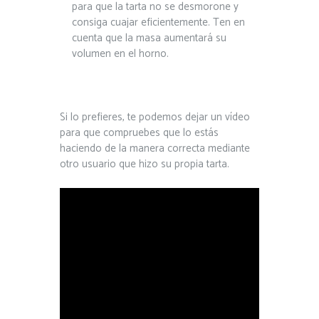
para que la tarta no se desmorone y
consiga cuajar eficientemente. Ten en
cuenta que la masa aumentará su
volumen en el horno.
Si lo prefieres, te podemos dejar un vídeo
para que compruebes que lo estás
haciendo de la manera correcta mediante
otro usuario que hizo su propia tarta.