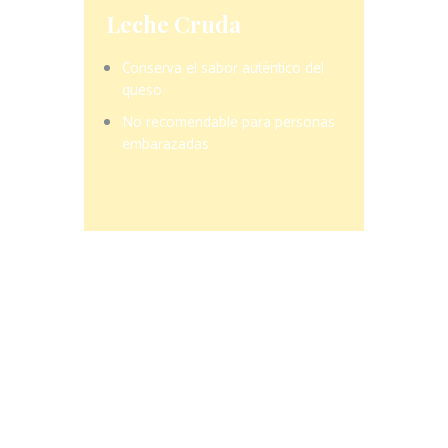
Leche Cruda
Conserva el sabor auténtico del
queso
No recomendable para personas
embarazadas