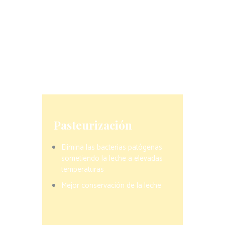
organismo
y que es una fuente de grasas
saludables que nos ayudan en el día a día.
Además, en su proceso de elaboración, la
leche puede someterse a
pasteurización
para que sea completamente seguro
consumirlo para las personas
embarazadas.
Pasteurización
Elimina las bacterias patógenas
sometiendo la leche a elevadas
temperaturas
Mejor conservación de la leche