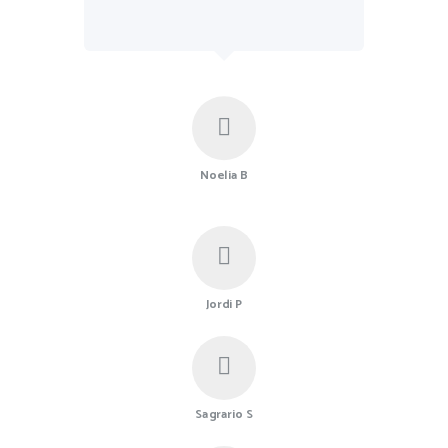
Noelia B
Jordi P
Sagrario S