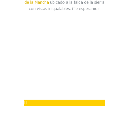
de la Mancha
ubicado a la falda de la sierra
con vistas inigualables. ¡Te esperamos!
Propiedades
del queso de
oveja
Fuente de proteínas